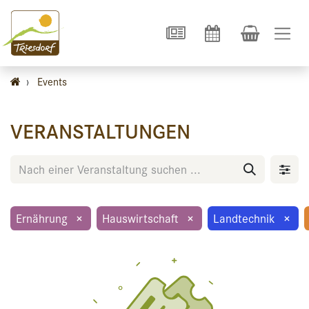
›
Events
VERANSTALTUNGEN
Ernährung
×
Hauswirtschaft
×
Landtechnik
×