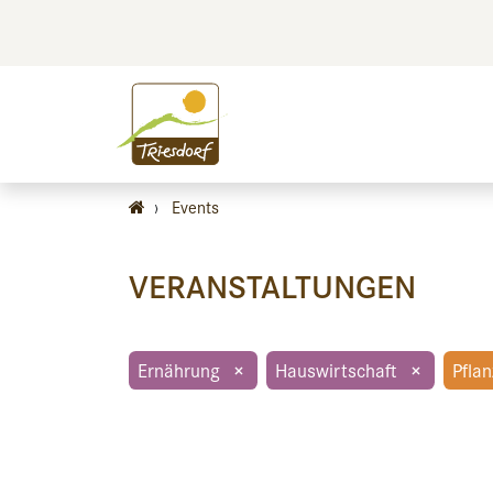
BILDEN
BES
›
Events
VERANSTALTUNGEN
Ernährung
×
Hauswirtschaft
×
Pfla