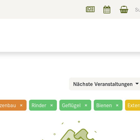
UCHEN
INFORMIEREN
Nächste Veranstaltungen
nzenbau
×
Rinder
×
Geflügel
×
Bienen
×
Exter