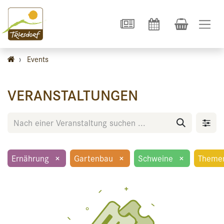
›
Events
VERANSTALTUNGEN
Ernährung
×
Gartenbau
×
Schweine
×
Theme