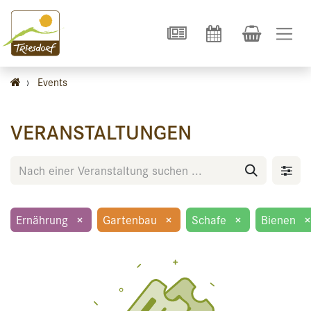
›
Events
VERANSTALTUNGEN
Ernährung
×
Gartenbau
×
Schafe
×
Bienen
×