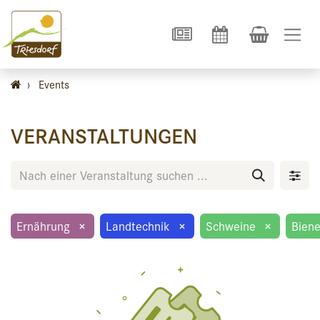
›
Events
VERANSTALTUNGEN
Ernährung
×
Landtechnik
×
Schweine
×
Bien