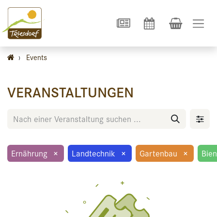
›
Events
VERANSTALTUNGEN
Ernährung
×
Landtechnik
×
Gartenbau
×
Bie