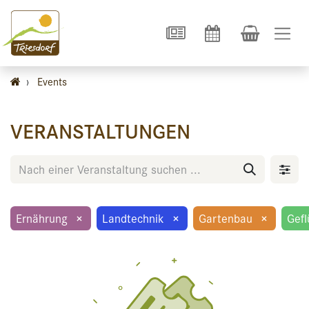
›
Events
VERANSTALTUNGEN
Ernährung
×
Landtechnik
×
Gartenbau
×
Gefl