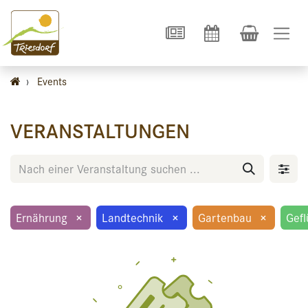
›
Events
VERANSTALTUNGEN
Ernährung
×
Landtechnik
×
Gartenbau
×
Gefl