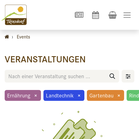
›
Events
VERANSTALTUNGEN
Ernährung
×
Landtechnik
×
Gartenbau
×
Rind