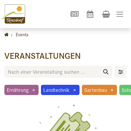
›
Events
VERANSTALTUNGEN
Ernährung
×
Landtechnik
×
Gartenbau
×
Sch