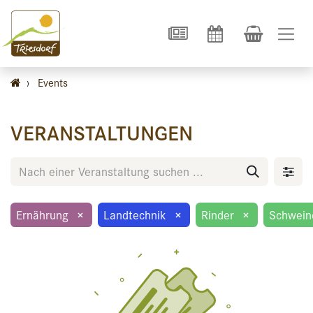
›
Events
VERANSTALTUNGEN
Ernährung
×
Landtechnik
×
Rinder
×
Schwein