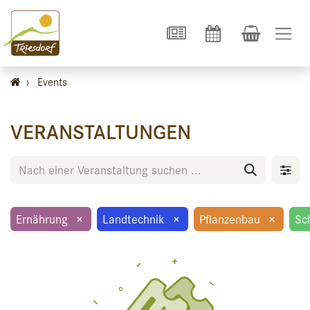
›
Events
VERANSTALTUNGEN
Ernährung
×
Landtechnik
×
Pflanzenbau
×
Sc