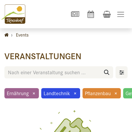
›
Events
VERANSTALTUNGEN
Ernährung
×
Landtechnik
×
Pflanzenbau
×
Ge