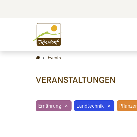
BILDEN
BES
›
Events
VERANSTALTUNGEN
Ernährung
×
Landtechnik
×
Pflanze