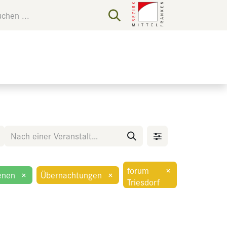
forum
×
enen
×
Übernachtungen
×
Triesdorf