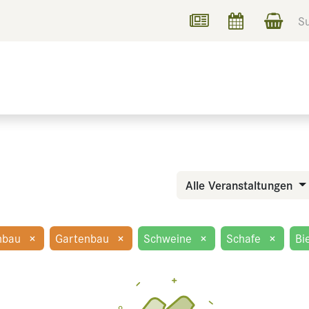
UCHEN
INFORMIEREN
Alle Veranstaltungen
nbau
×
Gartenbau
×
Schweine
×
Schafe
×
Bi