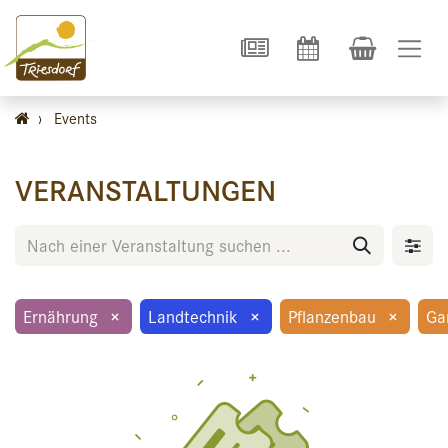
›
Events
VERANSTALTUNGEN
Ernährung
×
Landtechnik
×
Pflanzenbau
×
Ga