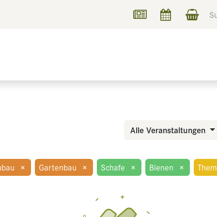
UCHEN
INFORMIEREN
Alle Veranstaltungen
nbau
×
Gartenbau
×
Schafe
×
Bienen
×
Them