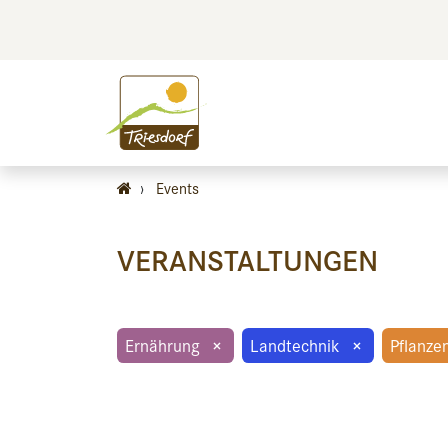
BILDEN
BES
›
Events
VERANSTALTUNGEN
Ernährung
×
Landtechnik
×
Pflanze