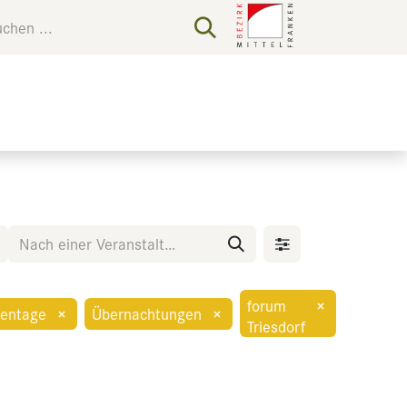
forum
×
entage
×
Übernachtungen
×
Triesdorf