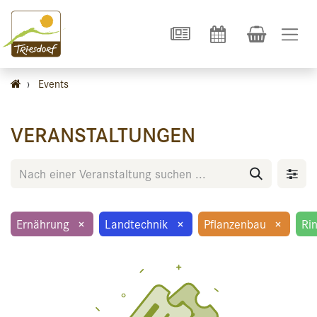
›
Events
VERANSTALTUNGEN
Ernährung
×
Landtechnik
×
Pflanzenbau
×
Ri