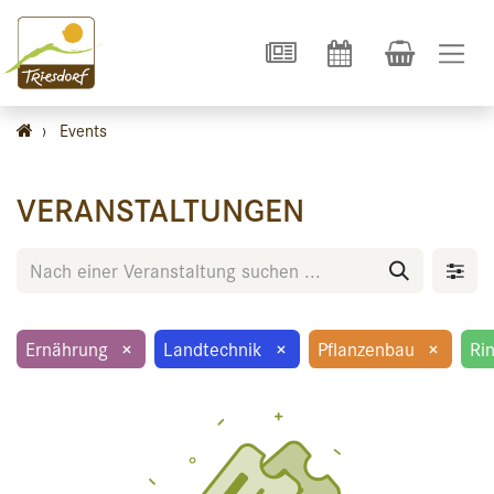
›
Events
VERANSTALTUNGEN
Ernährung
×
Landtechnik
×
Pflanzenbau
×
Ri