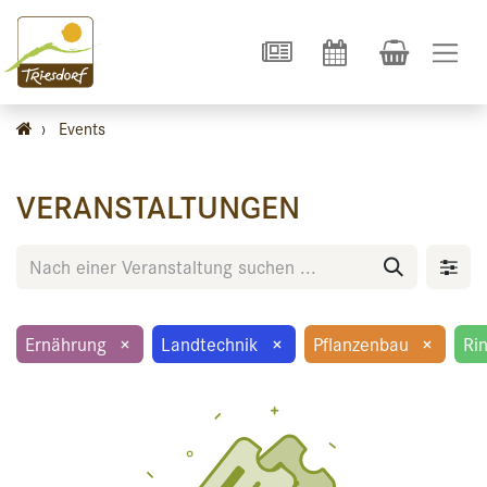
›
Events
VERANSTALTUNGEN
Ernährung
×
Landtechnik
×
Pflanzenbau
×
Ri