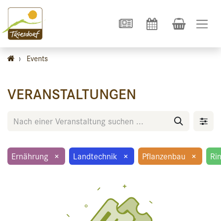
›
Events
VERANSTALTUNGEN
Ernährung
×
Landtechnik
×
Pflanzenbau
×
Ri