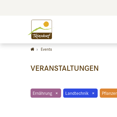
BILDEN
BES
›
Events
VERANSTALTUNGEN
Ernährung
×
Landtechnik
×
Pflanze