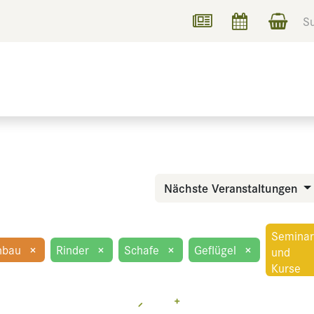
UCHEN
INFORMIEREN
Nächste Veranstaltungen
Semina
nbau
×
Rinder
×
Schafe
×
Geflügel
×
und
Kurse