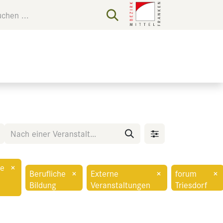
re
×
Berufliche
×
Externe
×
forum
×
Bildung
Veranstaltungen
Triesdorf