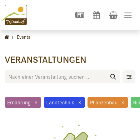
›
Events
VERANSTALTUNGEN
Ernährung
×
Landtechnik
×
Pflanzenbau
×
Ri