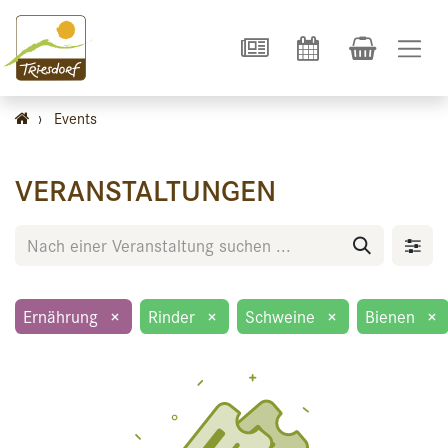
›
Events
VERANSTALTUNGEN
Ernährung
×
Rinder
×
Schweine
×
Bienen
×