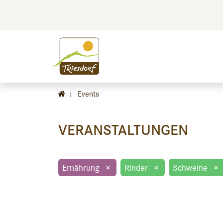
BILDEN
BES
›
Events
VERANSTALTUNGEN
Ernährung
×
Rinder
×
Schweine
×