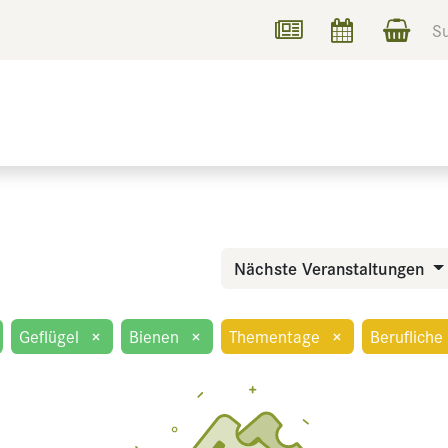
UCHEN
INFORMIEREN
Nächste Veranstaltungen
Geflügel
×
Bienen
×
Thementage
×
Berufliche