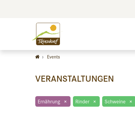
BILDEN
BES
›
Events
VERANSTALTUNGEN
Ernährung
×
Rinder
×
Schweine
×