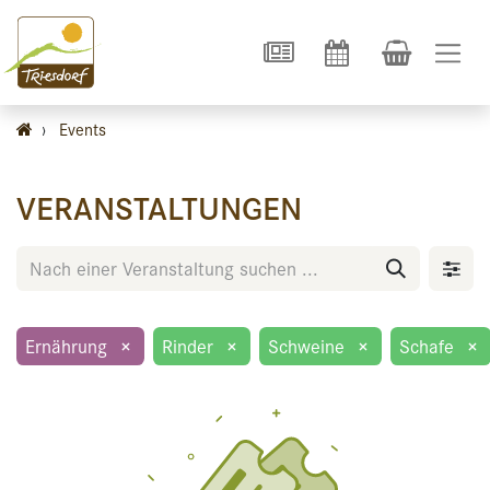
›
Events
VERANSTALTUNGEN
Ernährung
×
Rinder
×
Schweine
×
Schafe
×