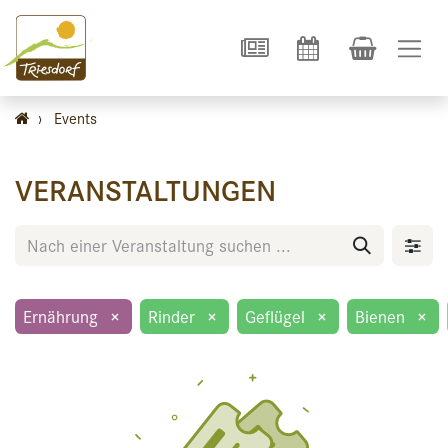
›
Events
VERANSTALTUNGEN
Ernährung
×
Rinder
×
Geflügel
×
Bienen
×