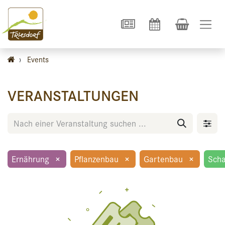
›
Events
VERANSTALTUNGEN
Ernährung
×
Pflanzenbau
×
Gartenbau
×
Scha