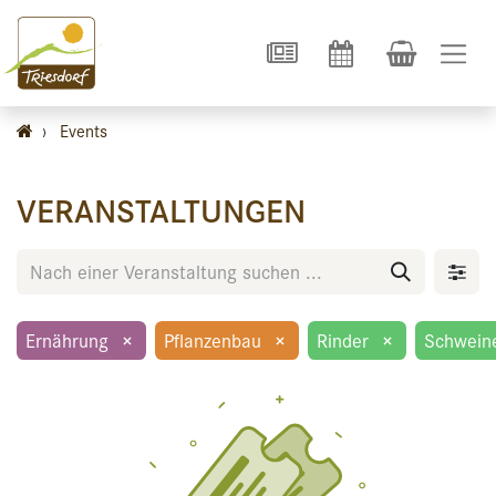
›
Events
VERANSTALTUNGEN
Ernährung
×
Pflanzenbau
×
Rinder
×
Schwein