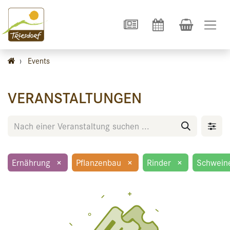
›
Events
VERANSTALTUNGEN
Ernährung
×
Pflanzenbau
×
Rinder
×
Schwein