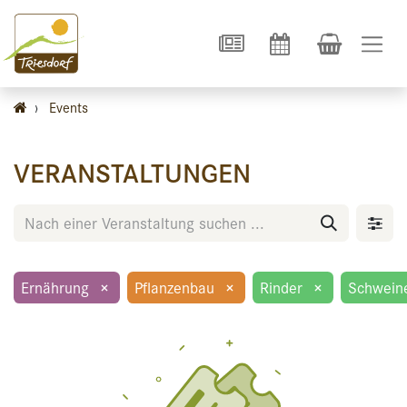
›
Events
VERANSTALTUNGEN
Ernährung
×
Pflanzenbau
×
Rinder
×
Schwein