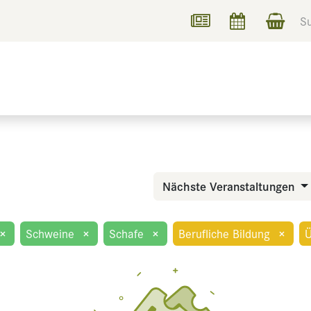
UCHEN
INFORMIEREN
Nächste Veranstaltungen
×
Schweine
×
Schafe
×
Berufliche Bildung
×
Ü