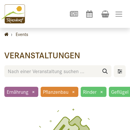
›
Events
VERANSTALTUNGEN
Ernährung
×
Pflanzenbau
×
Rinder
×
Geflügel