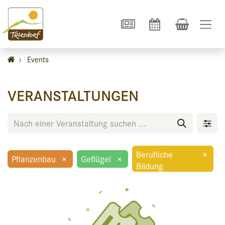
›
Events
VERANSTALTUNGEN
Berufliche
×
Pflanzenbau
×
Geflügel
×
Bildung