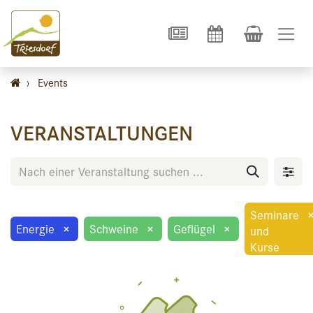
›
Events
VERANSTALTUNGEN
Seminare
Energie
×
Schweine
×
Geflügel
×
und
Kurse