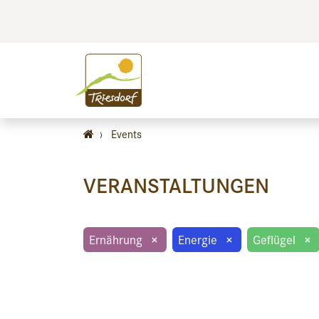
BILDEN
BES
›
Events
VERANSTALTUNGEN
Ernährung
×
Energie
×
Geflügel
×