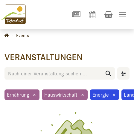
›
Events
VERANSTALTUNGEN
Ernährung
×
Hauswirtschaft
×
Energie
×
Land