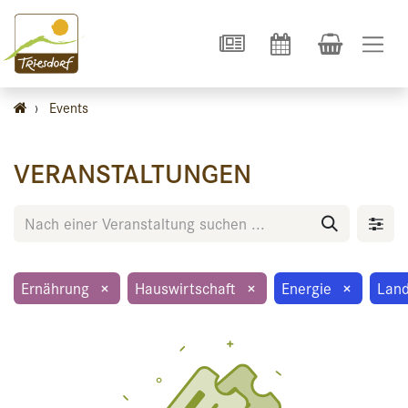
›
Events
VERANSTALTUNGEN
Ernährung
×
Hauswirtschaft
×
Energie
×
Land