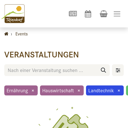
›
Events
VERANSTALTUNGEN
Ernährung
×
Hauswirtschaft
×
Landtechnik
×