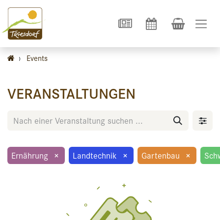
›
Events
VERANSTALTUNGEN
Ernährung
×
Landtechnik
×
Gartenbau
×
Sch