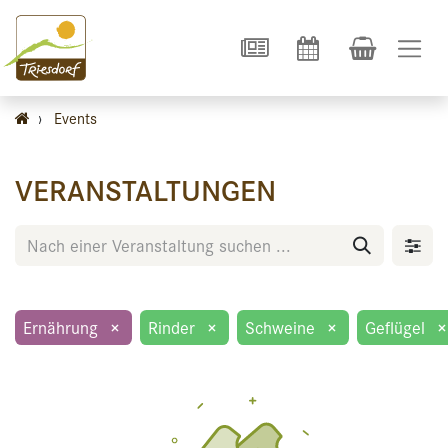
›
Events
VERANSTALTUNGEN
Ernährung
×
Rinder
×
Schweine
×
Geflügel
×