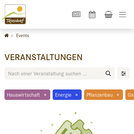
›
Events
VERANSTALTUNGEN
Hauswirtschaft
×
Energie
×
Pflanzenbau
×
Ga