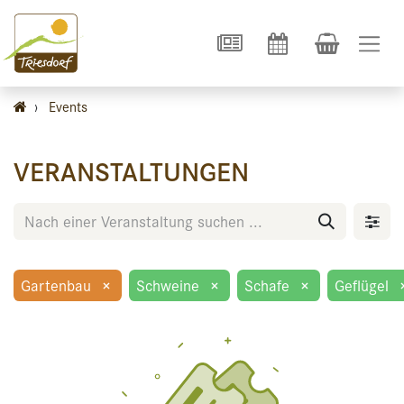
›
Events
VERANSTALTUNGEN
Gartenbau
×
Schweine
×
Schafe
×
Geflügel