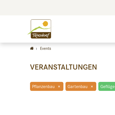
BILDEN
BES
›
Events
VERANSTALTUNGEN
Pflanzenbau
×
Gartenbau
×
Geflüge