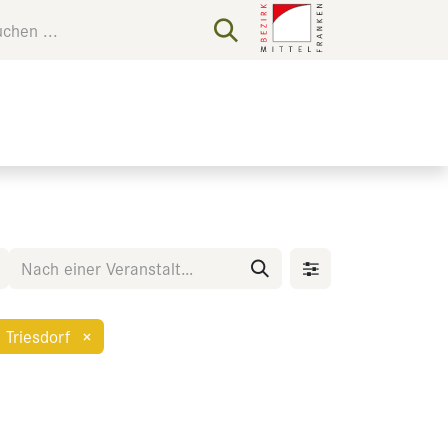
 Triesdorf
×