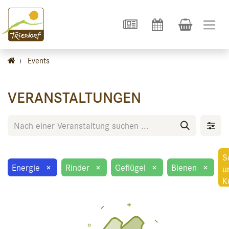
›
Events
VERANSTALTUNGEN
S
Energie
×
Rinder
×
Geflügel
×
Bienen
×
u
K