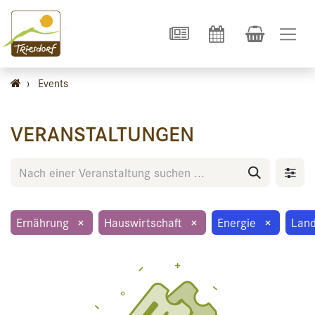
›
Events
VERANSTALTUNGEN
Ernährung
×
Hauswirtschaft
×
Energie
×
Land