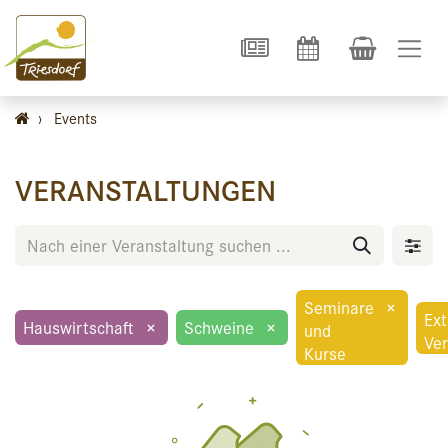
›
Events
VERANSTALTUNGEN
Seminare
×
Ext
Hauswirtschaft
×
Schweine
×
und
Ver
Kurse