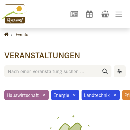
›
Events
VERANSTALTUNGEN
Hauswirtschaft
×
Energie
×
Landtechnik
×
Pf