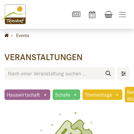
›
Events
VERANSTALTUNGEN
Ber
Hauswirtschaft
×
Schafe
×
Thementage
×
Bi