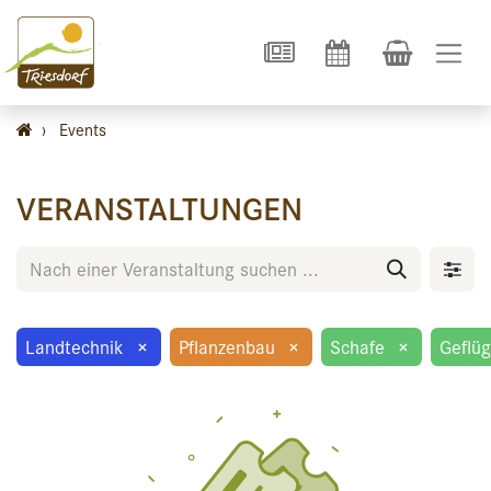
›
Events
VERANSTALTUNGEN
Landtechnik
×
Pflanzenbau
×
Schafe
×
Geflüg